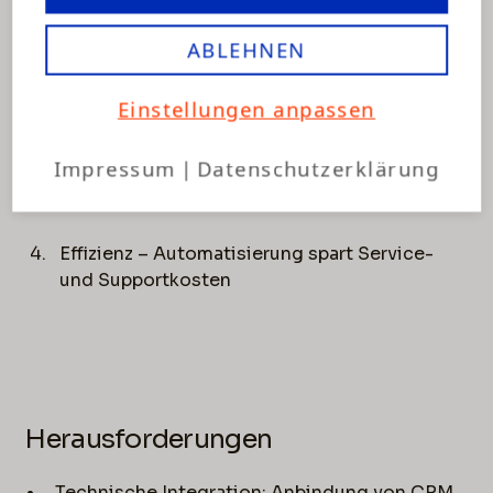
Social-Ads
ABLEHNEN
Höhere Kundenbindung – regelmäßige,
persönliche Interaktion
(CRM & Lifecycle
Einstellungen anpassen
Marketing)
Impressum
|
Datenschutzerklärung
Mehr Umsatzpotenzial – gezielte Cross- und
Upsells im Dialog
Effizienz – Automatisierung spart Service-
und Supportkosten
Herausforderungen
Technische Integration: Anbindung von CRM,