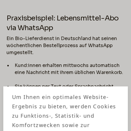
Praxisbeispiel: Lebensmittel-Abo
via WhatsApp
Ein Bio-Lieferdienst in Deutschland hat seinen
wöchentlichen Bestellprozess auf WhatsApp
umgestellt.
Kund:innen erhalten mittwochs automatisch
eine Nachricht mit ihrem üblichen Warenkorb.
Sie können per Text oder Sprachnachricht
Änderungen mitteilen.
Um Ihnen ein optimales Website-
Ergebnis zu bieten, werden Cookies
Die Bezahlung erfolgt über einen integrierten
Payment-Link
(Blogartikel: Creatives &
zu Funktions-, Statistik- und
Kampagnen entlang der neuen Customer
Komfortzwecken sowie zur
Journey mit KI)
.