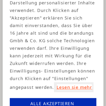
Darstellung personalisierter Inhalte
Ergebnisse nach 6 Monaten:
verwendet. Durch Klicken auf
"Akzeptieren" erklären Sie sich
+18 % höhere Wiederkaufsrate
damit einverstanden, dass Sie über
-25 % Abbruchquote im Vergleich zur Web-
16 Jahre alt sind und die brandungs
Bestellung
Gmbh & Co. KG solche Technologien
+12 % Umsatz pro Kunde durch Cross-Selling
verwenden darf. Ihre Einwilligung
im Chat
kann jederzeit mit Wirkung für die
Zukunft widerrufen werden. Ihre
Einwilligungs- Einstellungen können
durch Klicken auf "Einstellungen"
Vorteile für Händler
angepasst werden.
Lesen sie mehr
Direkter Draht zum Kunden – keine
ALLE AKZEPTIEREN
Abhängigkeit von Suchmaschinen oder