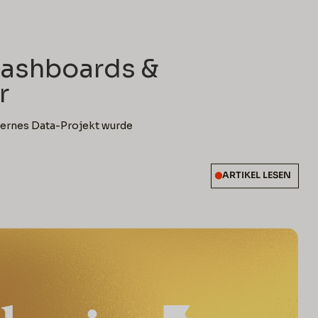
read
ashboards &
r
nternes Data-Projekt wurde
ARTIKEL LESEN