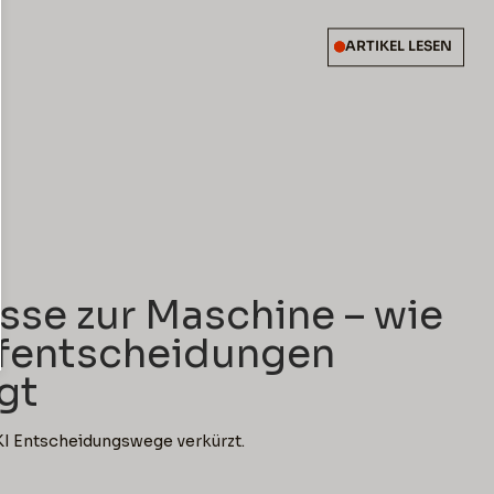
ARTIKEL LESEN
d
sse zur Maschine – wie
ufentscheidungen
gt
KI Entscheidungswege verkürzt.