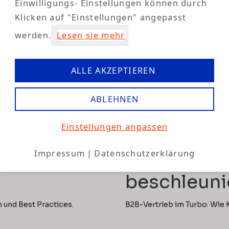
Einwilligungs- Einstellungen können durch
Klicken auf "Einstellungen" angepasst
ARTIKEL LESEN
werden.
Lesen sie mehr
ALLE AKZEPTIEREN
ABLEHNEN
5 min rea
Branchen im Fokus
Einstellungen anpassen
enz das
Von der Me
Impressum
|
Datenschutzerklärung
hion &
KI B2B-Ka
beschleuni
 und Best Practices.
B2B-Vertrieb im Turbo: Wie 