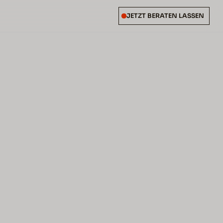
JETZT BERATEN LASSEN
read
c Impact Report -
Traffic kommt