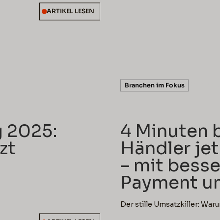
ARTIKEL LESEN
5 min rea
Branchen im Fokus
g 2025:
4 Minuten 
zt
Händler jet
– mit bess
Payment un
Der stille Umsatzkiller: War