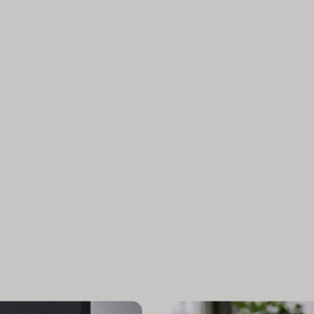
wirklich 
chen im Fokus