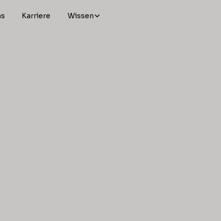
ns
Karriere
Wissen
m für Neues. Direkt aus dem Team. Direkt aus der Praxis.
5 min 
Tools & Technologien
AI Traffi
wie viel 