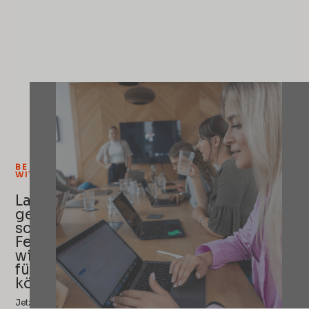
0221 913 9200
BE BOLD. BE GROW.
grow@brandung.de
WITH US
Vogelsanger
Lass uns
Straße 76, 50823
gemeinsam
Köln
schauen, wo dein
Feed steht – und
wie viel mehr er
für dich tun
könnte
Jetzt unverbindliches